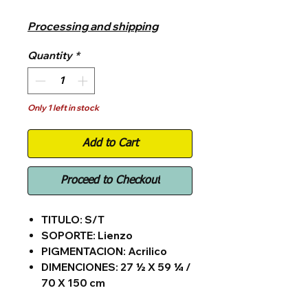
Price
17.000,00$
Processing and shipping
Quantity
*
Only 1 left in stock
Add to Cart
Proceed to Checkout
TITULO: S/T
SOPORTE: Lienzo
PIGMENTACION: Acrilico
DIMENCIONES: 27 ½ X 59 ¼ /
70 X 150 cm
AÑO: 2018